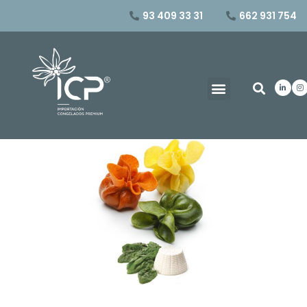
93 409 33 31
662 931 754