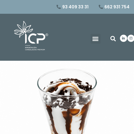
93 409 33 31
662 931 754