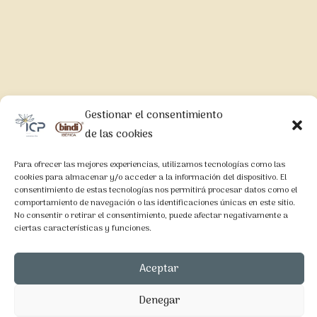
Gestionar el consentimiento
LEGAL
de las cookies
Aviso Legal
Para ofrecer las mejores experiencias, utilizamos tecnologías como las
Política de Privacidad
cookies para almacenar y/o acceder a la información del dispositivo. El
consentimiento de estas tecnologías nos permitirá procesar datos como el
Política de Cookies
comportamiento de navegación o las identificaciones únicas en este sitio.
No consentir o retirar el consentimiento, puede afectar negativamente a
ciertas características y funciones.
CONTACTO
Aceptar
C/Nicaragua 74-76, Bajos, 08029 Barcelona
93 409 33 31
Denegar