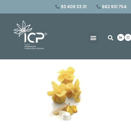
93 409 33 31
662 931 754