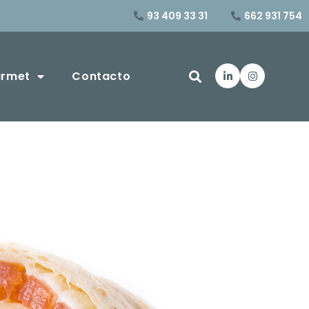
93 409 33 31
662 931 754
urmet
Contacto