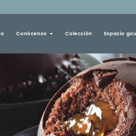
io
Conócenos
Colección
Espacio go