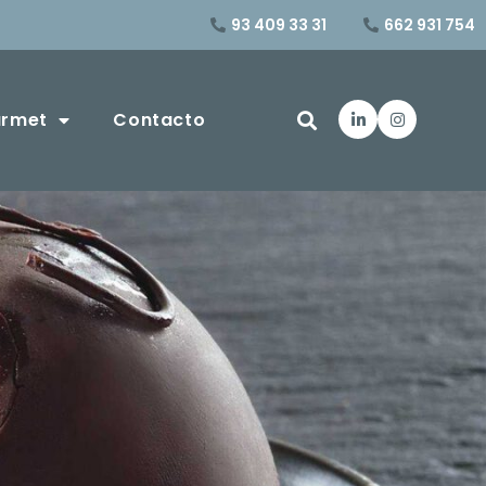
93 409 33 31
662 931 754
urmet
Contacto