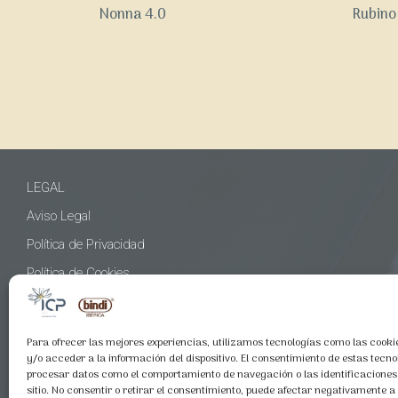
Nonna 4.0
Rubino
LEGAL
Aviso Legal
Política de Privacidad
Política de Cookies
Para ofrecer las mejores experiencias, utilizamos tecnologías como las cook
CONTACTO
y/o acceder a la información del dispositivo. El consentimiento de estas tecno
C/Nicaragua 74-76, Bajos, 08029 Barcelona
procesar datos como el comportamiento de navegación o las identificaciones
sitio. No consentir o retirar el consentimiento, puede afectar negativamente a