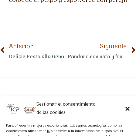
coloque el pulpo y espolvoree con perejil
Anterior
Siguiente
Delizie Pesto alla Genovese con melanzane viola trifolate e peperoni rossi arrostiti
Pandoro con nata y frutos del bosque
Gestionar el consentimiento
LEGAL
de las cookies
Aviso Legal
Para ofrecer las mejores experiencias, utilizamos tecnologías como las
cookies para almacenar y/o acceder a la información del dispositivo. El
Política de Privacidad