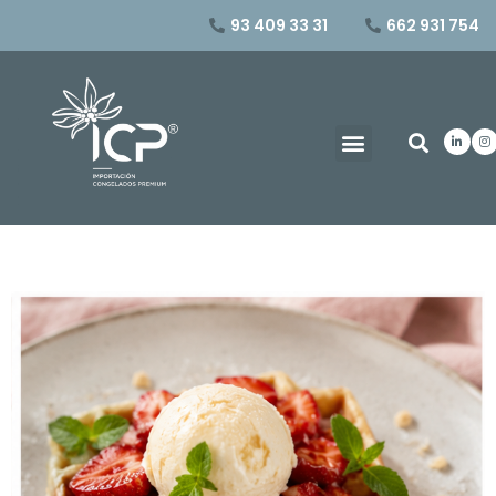
93 409 33 31
662 931 754