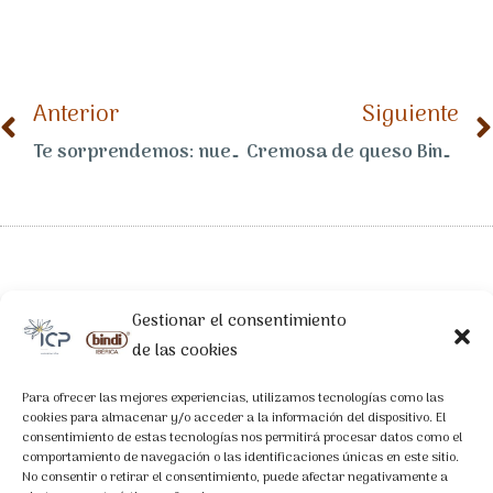
Anterior
Siguiente
Te sorprendemos: nuevas recetas de pasta
Cremosa de queso Bindi con frutos del bosque y pistachos
Gestionar el consentimiento
de las cookies
LEGAL
Aviso Legal
Para ofrecer las mejores experiencias, utilizamos tecnologías como las
cookies para almacenar y/o acceder a la información del dispositivo. El
Política de Privacidad
consentimiento de estas tecnologías nos permitirá procesar datos como el
comportamiento de navegación o las identificaciones únicas en este sitio.
Política de Cookies
No consentir o retirar el consentimiento, puede afectar negativamente a