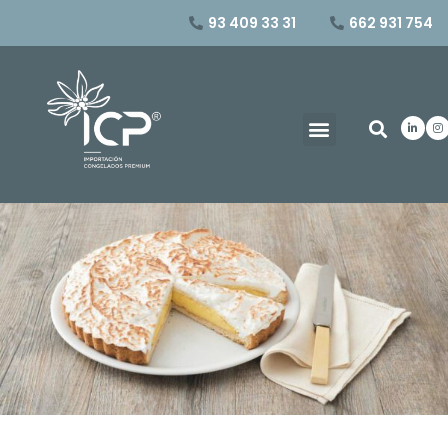
93 409 33 31
662 931 754