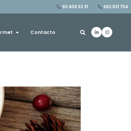
93 409 33 31
662 931 754
urmet
Contacto