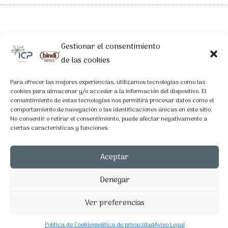
Gestionar el consentimiento
de las cookies
LEGAL
Aviso Legal
Para ofrecer las mejores experiencias, utilizamos tecnologías como las
cookies para almacenar y/o acceder a la información del dispositivo. El
Política de Privacidad
consentimiento de estas tecnologías nos permitirá procesar datos como el
comportamiento de navegación o las identificaciones únicas en este sitio.
Política de Cookies
No consentir o retirar el consentimiento, puede afectar negativamente a
ciertas características y funciones.
CONTACTO
Aceptar
C/Nicaragua 74-76, Bajos, 08029 Barcelona
Denegar
93 409 33 31
bindi@bindiiberica.com
Ver preferencias
icp@icpremium.com
Política de Cookies
politica de privacidad
Aviso Legal