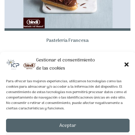
Pastelería Francesa
Gestionar el consentimiento
LEGAL
de las cookies
Aviso Legal
Para ofrecer las mejores experiencias, utilizamos tecnologías como las
Política de Privacidad
cookies para almacenar y/o acceder a la información del dispositivo. El
consentimiento de estas tecnologías nos permitirá procesar datos como el
Política de Cookies
comportamiento de navegación o las identificaciones únicas en este sitio.
No consentir o retirar el consentimiento, puede afectar negativamente a
ciertas características y funciones.
CONTACTO
Aceptar
C/Nicaragua 74-76, Bajos, 08029 Barcelona